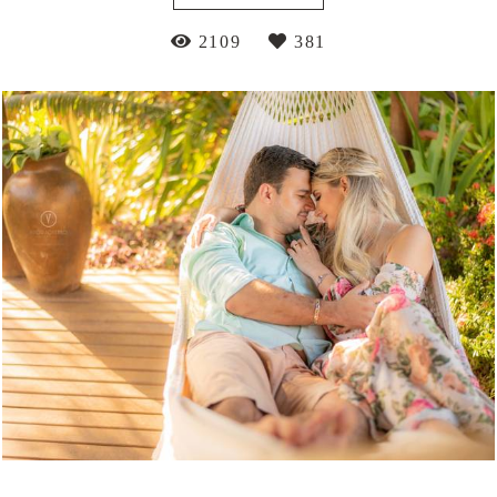
2109
381