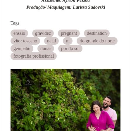
Assistente: Ayrton Pessoa
Produção/ Maquiagem: Larissa Sadovski
Tags
ensaio
gravidez
pregnant
destination
vitor toscano
natal
rn
rio grande do norte
genipabu
dunas
por do sol
fotografia profissional