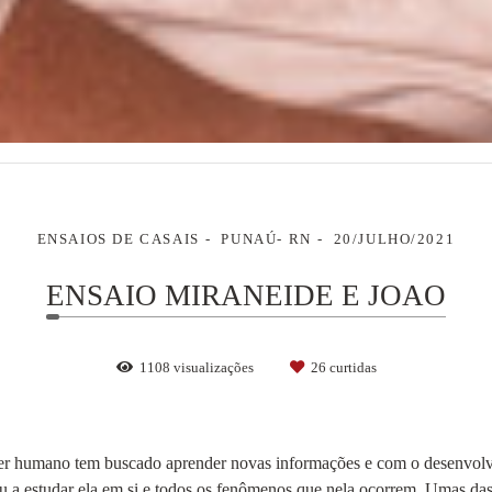
ENSAIOS DE CASAIS
PUNAÚ- RN
20/JULHO/2021
ENSAIO MIRANEIDE E JOAO
1108
visualizações
26
curtidas
er humano tem buscado aprender novas informações e com o desenvolvi
ou a estudar ela em si e todos os fenômenos que nela ocorrem. Umas da