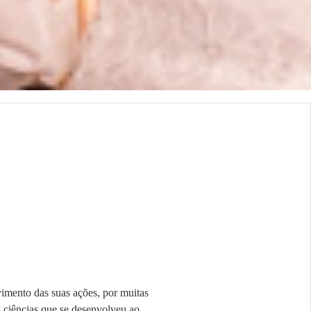
mento das suas ações, por muitas
s ciências que se desenvolveu ao