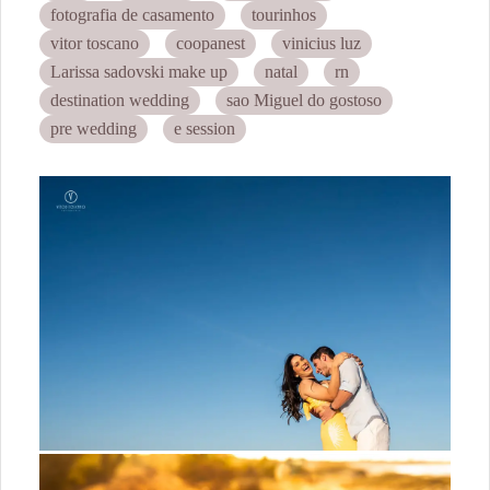
fotografia de casamento
tourinhos
vitor toscano
coopanest
vinicius luz
Larissa sadovski make up
natal
rn
destination wedding
sao Miguel do gostoso
pre wedding
e session