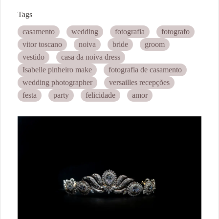
Tags
casamento
wedding
fotografia
fotografo
vitor toscano
noiva
bride
groom
vestido
casa da noiva dress
Isabelle pinheiro make
fotografia de casamento
wedding photographer
versailles recepções
festa
party
felicidade
amor