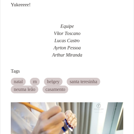
Yukeeeee!
Equipe
Vítor Toscano
Lucas Castro
Ayrton Pessoa
Arthur Miranda
Tags
natal
rn
helgey
santa teresinha
neuma leão
casamento