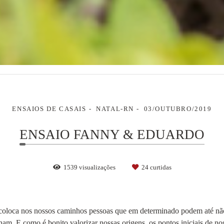
ENSAIOS DE CASAIS
NATAL-RN
03/OUTUBRO/2019
ENSAIO FANNY & EDUARDO
1539
visualizações
24
curtidas
oloca nos nossos caminhos pessoas que em determinado podem até não 
nam. E como é bonito valorizar nossas origens, os pontos iniciais de noss