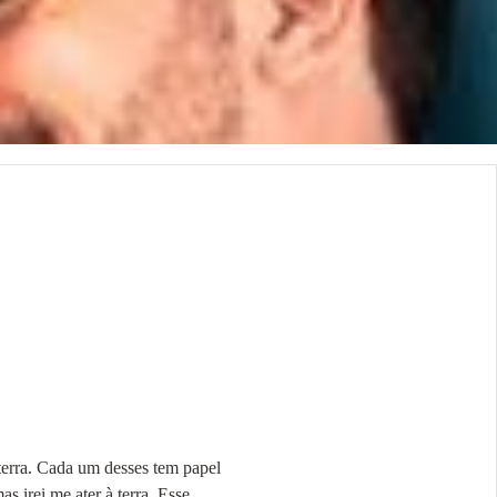
 terra. Cada um desses tem papel
s irei me ater à terra. Esse