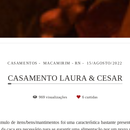
CASAMENTOS
MACAMIRIM - RN
15/AGOSTO/2022
CASAMENTO LAURA & CESAR
969
visualizações
6
curtidas
lo de itens/bens/mantimentos foi uma característica bastante present
 da caça era necessário para se garantir uma alimentação por um prazo