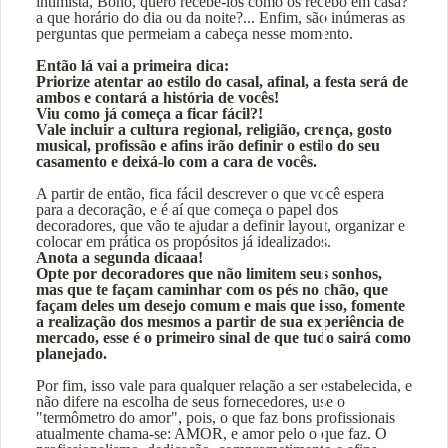
intimista, Boho, quero recebê-los como os recebo em casa?
a que horário do dia ou da noite?... Enfim, são inúmeras as
perguntas que permeiam a cabeça nesse momento.
Então lá vai a primeira dica:
Priorize atentar ao estilo do casal, afinal, a festa será de
ambos e contará a história de vocês!
Viu como já começa a ficar fácil?!
Vale incluir a cultura regional, religião, crença, gosto
musical, profissão e afins irão definir o estilo do seu
casamento e deixá-lo com a cara de vocês.
A partir de então, fica fácil descrever o que você espera
para a decoração, e é aí que começa o papel dos
decoradores, que vão te ajudar a definir layout, organizar e
colocar em prática os propósitos já idealizados.
Anota a segunda dicaaa!
Opte por decoradores que não limitem seus sonhos,
mas que te façam caminhar com os pés no chão, que
façam deles um desejo comum e mais que isso, fomente
a realização dos mesmos a partir de sua experiência de
mercado, esse é o primeiro sinal de que tudo sairá como
planejado.
Por fim, isso vale para qualquer relação a ser estabelecida, e
não difere na escolha de seus fornecedores, use o
"termômetro do amor", pois, o que faz bons profissionais
atualmente chama-se: AMOR, e amor pelo o que faz. O